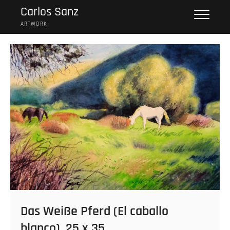
Skip
Carlos Sanz
to
ARTWORK
content
Das Weiße Pferd (El caballo
blanco), 25 x 35