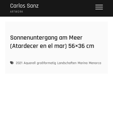
Skip
Carlos Sanz
to
ARTWORK
content
Sonnenuntergang am Meer
(Atardecer en el mar) 56×36 cm
2021
Aquarell
großformatig
Landschaften
Marina
Menorca