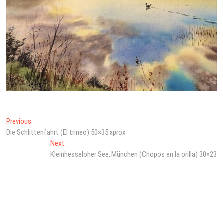
Beitragsnavigation
Previous
Previous
post:
Die Schlittenfahrt (El trineo) 50×35 aprox
Next
Next
post:
Kleinhesseloher See, München (Chopos en la orilla) 30×23