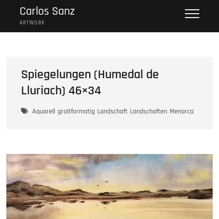
Skip
Carlos Sanz
to
ARTWORK
content
Spiegelungen (Humedal de
Lluriach) 46×34
Aquarell
großformatig
Landschaft
Landschaften
Menorca