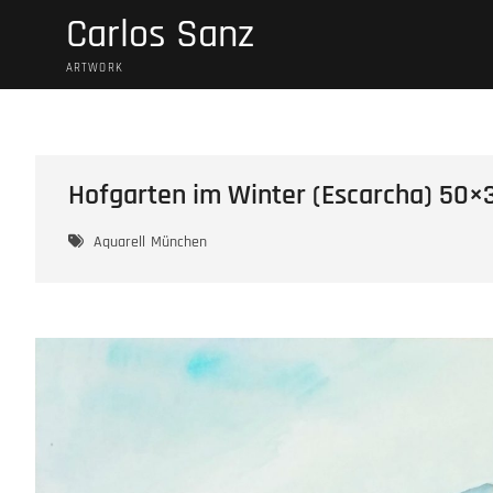
Skip
Carlos Sanz
to
content
ARTWORK
Hofgarten im Winter (Escarcha) 50×
Aquarell
München