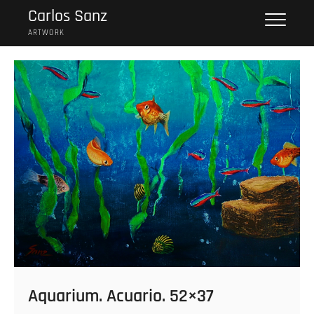
Skip
Carlos Sanz
to
ARTWORK
content
Aquarium. Acuario. 52×37