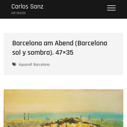
Skip
Carlos Sanz
to
ARTWORK
content
Barcelona am Abend (Barcelona
sol y sombra). 47×35
Aquarell
Barcelona