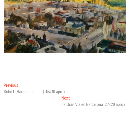
Beitragsnavigation
Previous
Previous
post:
Schiff (Barco de pesca) 45×40 aprox
Next
Next
post:
La Gran Via en Barcelona. 27×20 aprox.